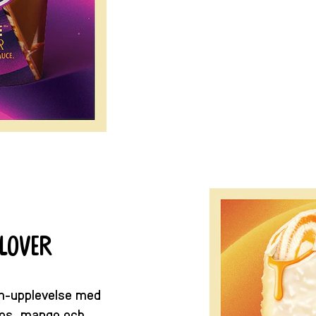
lover
m-upplevelse med
kos, mango och