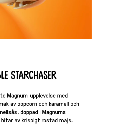
le Starchaser
aste Magnum-upplevelse med
smak av popcorn och karamell och
amellsås, doppad i Magnums
bitar av krispigt rostad majs.