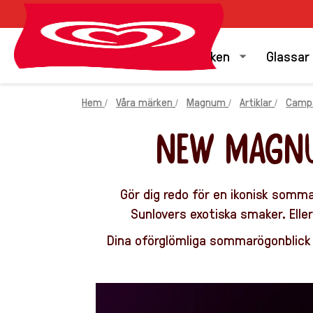
Våra märken
Glassar
Hem
Våra märken
Magnum
Artiklar
Camp
NEW MAGNU
Gör dig redo för en ikonisk somm
Sunlovers exotiska smaker. Elle
Dina oförglömliga sommarögonblick 