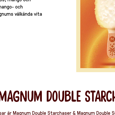
 mango- och
gnums välkända vita
 MAGNUM DOUBLE STARC
ar är Magnum Double Starchaser & Magnum Double Sun