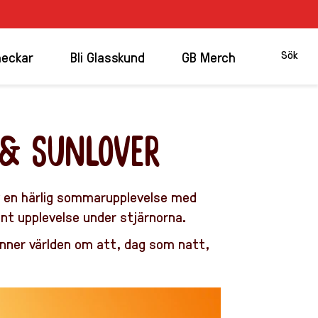
sök
Sök
heckar
Bli Glasskund
GB Merch
& SUNLOVER
lv en härlig sommarupplevelse med
ent upplevelse under stjärnorna.
inner världen om att, dag som natt,