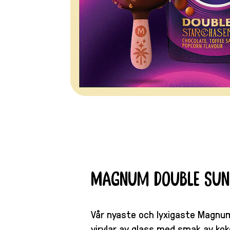
Magnum Double Sun
Vår nyaste och lyxigaste Magnu
virvlar av glass med smak av ko