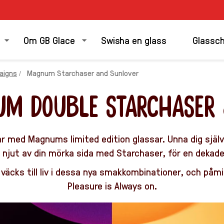
Om GB Glace
Swisha en glass
Glassc
aigns
Magnum Starchaser and Sunlover
M DOUBLE STARCHASER 
ar med Magnums limited edition glassar. Unna dig sjä
r njut av din mörka sida med Starchaser, för en dekad
väcks till liv i dessa nya smakkombinationer, och påm
Pleasure is Always on.