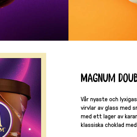
Magnum Doub
Vår nyaste och lyxig
virvlar av glass med 
med ett lager av kar
klassiska choklad med 