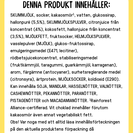
Denna produkt innehåller:
SKUMMJÖLK, socker, kakaosmör¹, vatten, glukossirap,
hallonpuré (5,5%), SKUMMJÖLKSPULVER, citronjuice från
koncentrat (4%), kokosfett, hallonjuice från koncentrat
(3,5%), MJÖLKFETT, fruktsocker, HELMJÖLKSPULVER,
vasslepulver (MJÖLK), glukos-fruktossirap,
emulgeringsmedel (E471, lecitiner),
rödbetsjuicekoncentrat, stabiliseringsmedel
(fruktkärnmjöl, taragummi, guarkärnmjöl, karragenan),
arom, färgämne (antocyaner), surhetsreglerande medel
(citronsyra), ärtprotein, MJÖLKSOCKER, koldioxid (E290).
Kan innehålla SOJA, MANDLAR, HASSELNÖTTER, VALNÖTTER,
CASHEWNÖTTER, PEKANNÖTTER, PARANÖTTER,
PISTAGENÖTTER och MACADAMIANÖTTER. ¹Rainforest
Alliance-certifierad. Vit choklad innehåller förutom
kakaosmör även annat vegetabiliskt fett.
Obs! Var noga med att alltid läsa innehållsförteckningen
på den aktuella produktens förpackning då