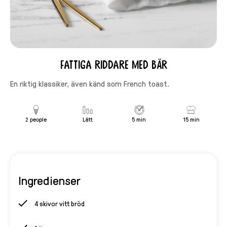
Fattiga riddare med bär
En riktig klassiker, även känd som French toast.
2 people
Lätt
5 min
15 min
Ingredienser
4 skivor vitt bröd