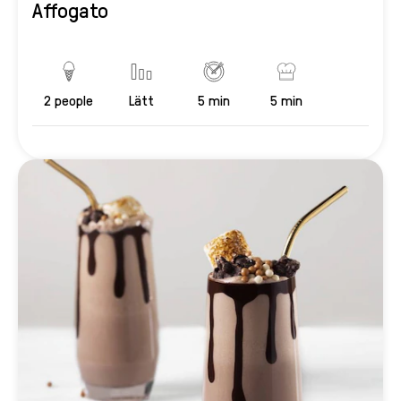
Affogato
2
people
Lätt
5 min
5 min
Servings
Difficulty
PreparationTime
CookingTime