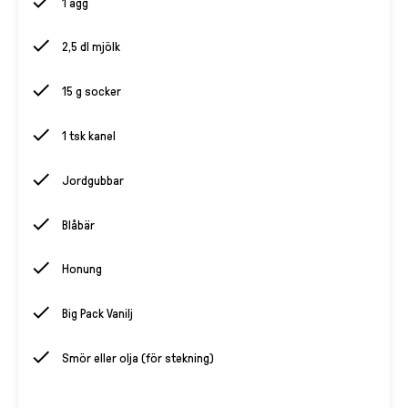
1 ägg
2,5 dl mjölk
15 g socker
1 tsk kanel
Jordgubbar
Blåbär
Honung
Big Pack Vanilj
Smör eller olja (för stekning)