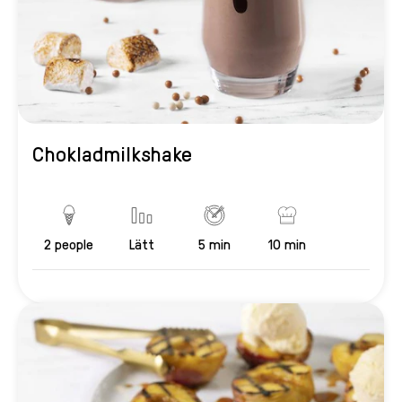
Chokladmilkshake
2
people
Lätt
5 min
10 min
Servings
Difficulty
PreparationTime
CookingTime