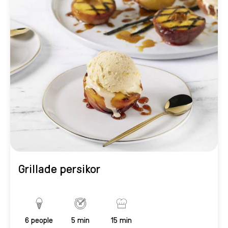
Grillade persikor
6
people
5 min
15 min
Servings
PreparationTime
CookingTime