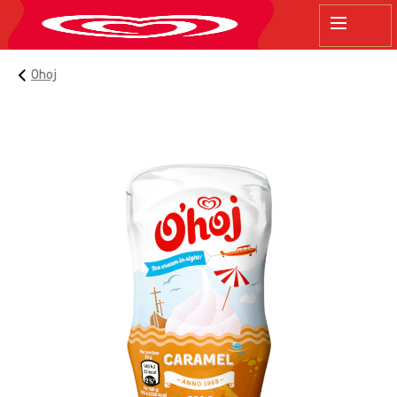
sök
Ohoj