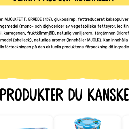
r, MJÖLKFETT, GRÄDDE (4%), glukossirap, fettreducerat kakaopulver
smedel (mono- och diglycerider av vegetabiliska fettsyror, lecitin 
 karragenan, fruktkärnmjöl), naturlig vaniljarom, färgämnen (klorof
gsmedel (shellack), naturliga aromer (innehåller MJÖLK). Kan innehå
hållsförteckningen på den aktuella produktens förpackning då ingr
produkter du kanske