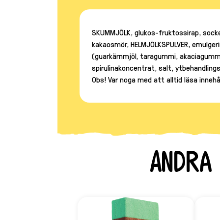
SKUMMJÖLK, glukos-fruktossirap, socke
kakaosmör, HELMJÖLKSPULVER, emulgering
(guarkärnmjöl, taragummi, akaciagummi,
spirulinakoncentrat, salt, ytbehandlin
Obs! Var noga med att alltid läsa inne
Andra 