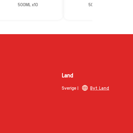
500ML x10
500ML x10
Land
Sverige |
Byt Land