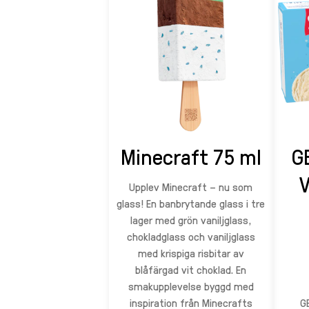
Minecraft 75 ml
G
V
Upplev Minecraft – nu som
glass! En banbrytande glass i tre
lager med grön vaniljglass,
chokladglass och vaniljglass
med krispiga risbitar av
blåfärgad vit choklad. En
smakupplevelse byggd med
inspiration från Minecrafts
G