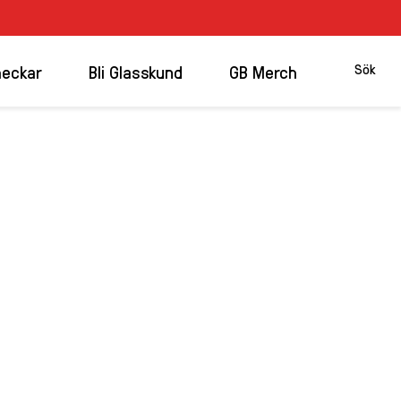
sök
Sök
heckar
Bli Glasskund
GB Merch