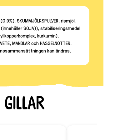
 (0,9%), SKUMMJÖLKSPULVER, rismjöl,
(innehåller SOJA)), stabiliseringsmedel
yllkopparkomplex, kurkumin),
lla VETE, MANDLAR och HASSELNÖTTER.
edienssammansättningen kan ändras.
 gillar