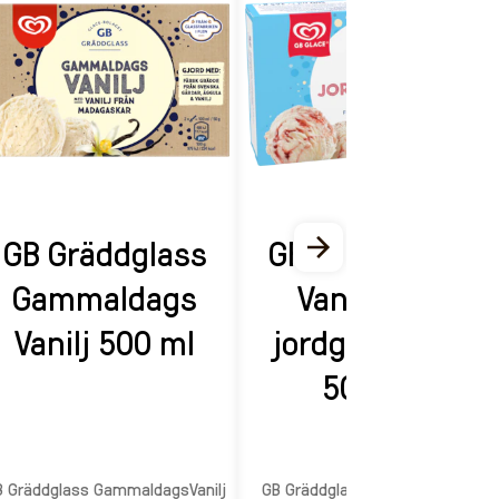
GB Gräddglass
GB Gräddglass
Gammaldags
Vanilj med
Vanilj 500 ml
jordgubbssås
500 ml
B Gräddglass GammaldagsVanilj
GB Gräddglass Vanilj/jordgubb