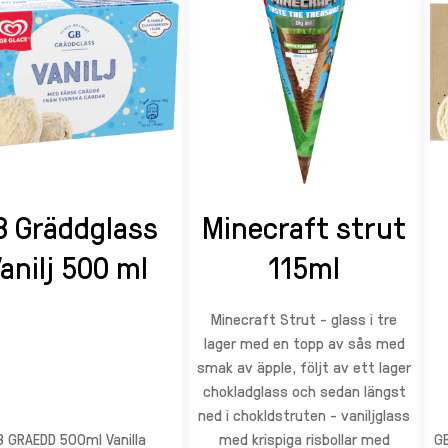
B Gräddglass
Minecraft strut
anilj 500 ml
115ml
Minecraft Strut - glass i tre
lager med en topp av sås med
smak av äpple, följt av ett lager
chokladglass och sedan längst
ned i chokldstruten - vaniljglass
B GRAEDD 500ml Vanilla
med krispiga risbollar med
G