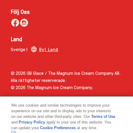
Följ Oss
Land
Sverige |
Byt Land
© 2026 GB Glace / The Magnum Ice Cream Company AB.
Alla rättigheter reserverade.
© 2026 The Magnum Ice Cream Company.
We use cookies and similar technologies to improve your
experience on our site and to display ads to your interests
on our website and other third-party sites. Our
Terms of Use
and
Privacy Policy
apply to your use of this website. You
Link opens in new tab
can update your
Cookie Preferences
at any time.