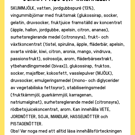
SKUMMJÖLK, vatten, jordgubbspuré (13%),
vingummibjörnar med fruktsmak (glukossirap, socker,
gelatin, druvsocker, fruktjuice framställd av koncentrat
(äpple, hallon, jordgubbe, apelsin, citron, ananas),
surhetsreglerande medel (citronsyra), frukt- och
växtkoncentrat (tistel, spirulina, äpple, fläderbär, apelsin,
svarta vinbär, kiwi, citron, aronia, mango, vindruva,
passionsfrukt), solrosolja, arom, fläderbärsextrakt,
ytbehandlingsmedel (bivax)), glukossirap, fruktos,
socker, majsfiber, kokosfett, vasslepulver (MJÖLK),
druvsocker, emulgeringsmedel (mono- och diglycerider
av vegetabiliska fettsyror), stabiliseringsmedel
(fruktkärnmjöl, guarkärnmjöl, karragenan,
natriumalginat), surhetsreglerande medel (citronsyra),
rödbetsjuicekoncentrat, arom. Kan innehålla VETE,
JORDNÖTTER, SOJA, MANDLAR, HASSELNÖTTER och
PISTAGENÖTTER.
Obs! Var noga med att alltid läsa innehållsförteckningen